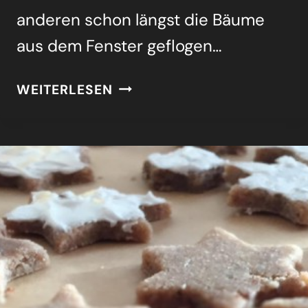
ande­ren schon längst die Bäu­me
aus dem Fens­ter geflo­gen…
MOR­
WEITERLESEN
GEN,
KIN­
DER,
WIRD’S
WAS
GEBEN