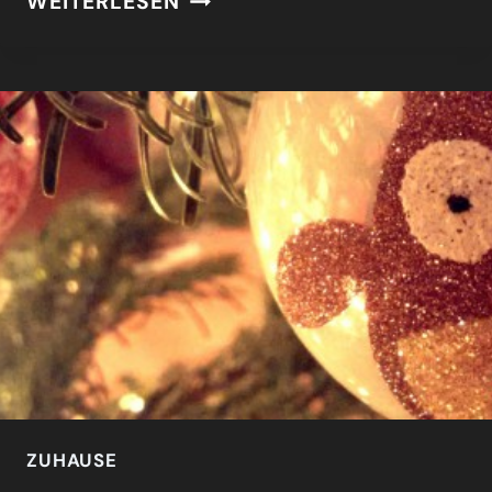
WEITERLESEN
UND
SIEH
ZUHAUSE