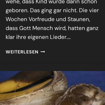
wehe, dass Kind wur­de dar­in schon
gebo­ren. Das ging gar nicht. Die vier
Wochen Vor­freu­de und Stau­nen,
dass Gott Mensch wird, hat­ten ganz
klar ihre eige­nen Lie­der.…
MEIN
WEITERLESEN
SOUND­
TRACK
IM
ADVENT