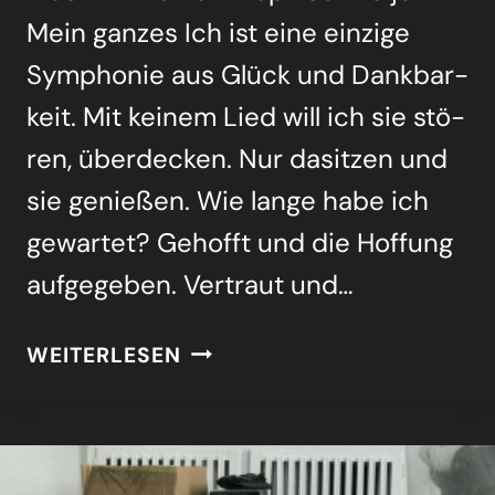
Mein gan­zes Ich ist eine ein­zi­ge
Sym­pho­nie aus Glück und Dank­bar­
keit. Mit kei­nem Lied will ich sie stö­
ren, über­de­cken. Nur dasit­zen und
sie genie­ßen. Wie lan­ge habe ich
gewar­tet? Gehofft und die Hof­fung
auf­ge­ge­ben. Ver­traut und…
MUSIK
WEITERLESEN
IM
KOPF