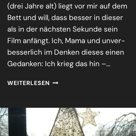
(drei Jah­re alt) liegt vor mir auf dem
Bett und will, dass bes­ser in die­ser
als in der nächs­ten Sekun­de sein
Film anfängt. Ich, Mama und unver­
bes­ser­lich im Den­ken die­ses einen
Gedan­ken: Ich krieg das hin –…
BANA­
WEITERLESEN
NEN­
MAT­
SCHE