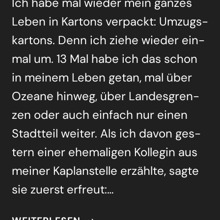
Ich habe mal wie­der mein gan­zes
Leben in Kar­tons ver­packt: Umzugs­
kar­tons. Denn ich zie­he wie­der ein­
mal um. 13 Mal habe ich das schon
in mei­nem Leben getan, mal über
Ozea­ne hin­weg, über Lan­des­gren­
zen oder auch ein­fach nur einen
Stadt­teil wei­ter. Als ich davon ges­
tern einer ehe­ma­li­gen Kol­le­gin aus
mei­ner Kaplan­stel­le erzähl­te, sag­te
sie zuerst erfreut:…
KOMM