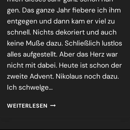
gen. Das gan­ze Jahr fie­be­re ich ihm
ent­ge­gen und dann kam er viel zu
schnell. Nichts deko­riert und auch
kei­ne Muße dazu. Schließ­lich lust­los
alles auf­ge­stellt. Aber das Herz war
nicht mit dabei. Heu­te ist schon der
zwei­te Advent. Niko­laus noch dazu.
Ich schwel­ge…
DAS
WEITERLESEN
KANN
NUR
DER