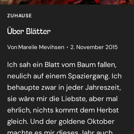
ZUHAUSE
Über Blät­ter
Von
Mareile Mevihsen
2. November 2015
Ich sah ein Blatt vom Baum fal­len,
neu­lich auf einem Spa­zier­gang. Ich
behaup­te zwar in jeder Jah­res­zeit,
sie wäre mir die Liebs­te, aber mal
ehr­lich, nichts kommt dem Herbst
gleich. Und der gol­de­ne Okto­ber
mach­te es mir die­ses Jahr auch