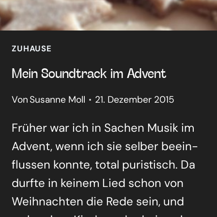
ZUHAUSE
Mein Sound­track im Advent
Von
Susanne Moll
21. Dezember 2015
Frü­her war ich in Sachen Musik im
Advent, wenn ich sie sel­ber beein­
flus­sen konn­te, total puris­tisch. Da
durf­te in kei­nem Lied schon von
Weih­nach­ten die Rede sein, und