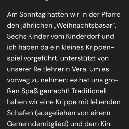
Am Sonn­tag hat­ten wir in der Pfar­re
den jähr­li­chen „Weih­nachts­ba­sar“.
Sechs Kin­der vom Kin­der­dorf und
ich haben da ein klei­nes Krip­pen­
spiel vor­ge­führt, unter­stützt von
unse­rer Reit­leh­re­rin Vera. Um es
vor­weg zu neh­men: es hat uns gro­
ßen Spaß gemacht! Tra­di­tio­nell
haben wir eine Krip­pe mit leben­den
Scha­fen (aus­ge­lie­hen von einem
Gemein­de­mit­glied) und dem Kin­