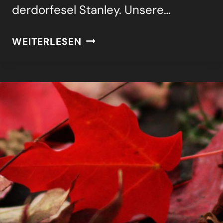
der­dorfesel Stan­ley. Unse­re…
WO
WEITERLESEN
KOMMT
DENN
DAS
KIND
HER?