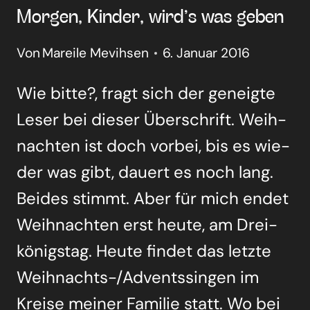
Mor­gen, Kin­der, wird’s was geben
Von
Mareile Mevihsen
6. Januar 2016
Wie bit­te?, fragt sich der geneig­te
Leser bei die­ser Über­schrift. Weih­
nach­ten ist doch vor­bei, bis es wie­
der was gibt, dau­ert es noch lang.
Bei­des stimmt. Aber für mich endet
Weih­nach­ten erst heu­te, am Drei­
kö­nigs­tag. Heu­te fin­det das letz­te
Wei­h­­nachts-/Ad­­vent­s­­sin­­gen im
Krei­se mei­ner Fami­lie statt. Wo bei