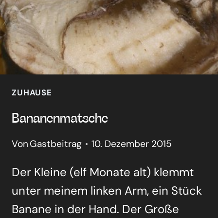
ZUHAUSE
Bana­nen­mat­sche
Von
Gastbeitrag
10. Dezember 2015
Der Klei­ne (elf Mona­te alt) klemmt
unter mei­nem lin­ken Arm, ein Stück
Bana­ne in der Hand. Der Gro­ße