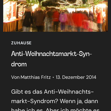
ZUHAUSE
Anti-Weih­nachts­markt-Syn­
drom
Von
Matthias Fritz
13. Dezember 2014
Gibt es das Anti-Wei­h­­nachts­­
markt-Syn­­­drom? Wenn ja, dann
habe ich es. Aber ich möch­te es