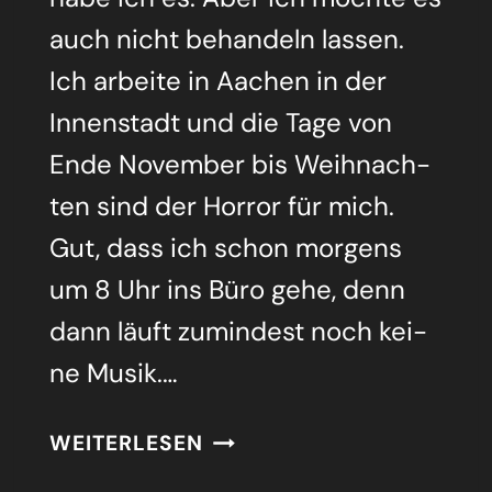
auch nicht behan­deln las­sen.
Ich arbei­te in Aachen in der
Innen­stadt und die Tage von
Ende Novem­ber bis Weih­nach­
ten sind der Hor­ror für mich.
Gut, dass ich schon mor­gens
um 8 Uhr ins Büro gehe, denn
dann läuft zumin­dest noch kei­
ne Musik.…
ANTI-
WEITERLESEN
WEIH­