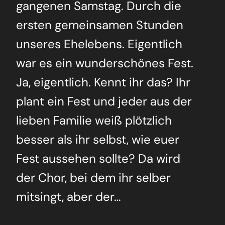
gan­ge­nen Sams­tag. Durch die
ers­ten gemein­sa­men Stun­den
unse­res Ehe­le­bens. Eigent­lich
war es ein wun­der­schö­nes Fest.
Ja, eigent­lich. Kennt ihr das? Ihr
plant ein Fest und jeder aus der
lie­ben Fami­lie weiß plötz­lich
bes­ser als ihr selbst, wie euer
Fest aus­se­hen soll­te? Da wird
der Chor, bei dem ihr sel­ber
mit­singt, aber der…