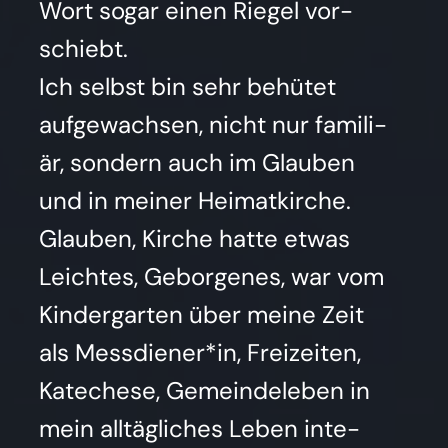
Wort sogar einen Rie­gel vor­
schiebt.
Ich selbst bin sehr behü­tet
auf­ge­wach­sen, nicht nur fami­li­
är, son­dern auch im Glau­ben
und in mei­ner Hei­mat­kir­che.
Glau­ben, Kir­che hat­te etwas
Leich­tes, Gebor­ge­nes, war vom
Kin­der­gar­ten über mei­ne Zeit
als Messdiener*in, Frei­zei­ten,
Kate­che­se, Gemein­de­le­ben in
mein all­täg­li­ches Leben inte­