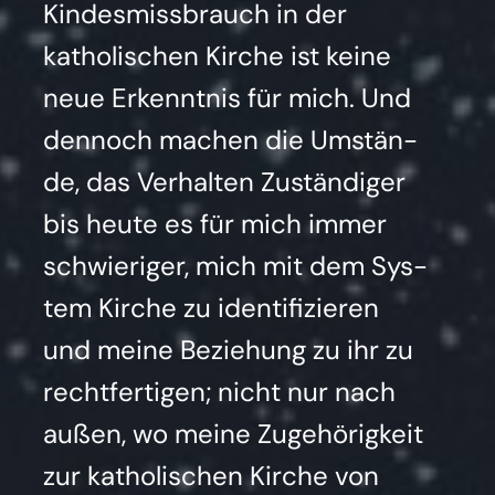
Kin­des­miss­brauch in der
katho­li­schen Kir­che ist kei­ne
neue Erkennt­nis für mich. Und
den­noch machen die Umstän­
de, das Ver­hal­ten Zustän­di­ger
bis heu­te es für mich immer
schwie­ri­ger, mich mit dem Sys­
tem Kir­che zu iden­ti­fi­zie­ren
und mei­ne Bezie­hung zu ihr zu
recht­fer­ti­gen; nicht nur nach
außen, wo mei­ne Zuge­hö­rig­keit
zur katho­li­schen Kir­che von