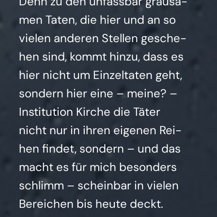
Denn zu den unfass­bar grau­sa­
men Taten, die hier und an so
vie­len ande­ren Stel­len gesche­
hen sind, kommt hin­zu, dass es
hier nicht um Ein­zel­ta­ten geht,
son­dern hier eine – mei­ne? –
Insti­tu­ti­on Kir­che die Täter
nicht nur in ihren eige­nen Rei­
hen fin­det, son­dern – und das
macht es für mich beson­ders
schlimm – schein­bar in vie­len
Berei­chen bis heu­te deckt.