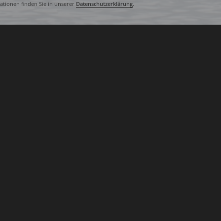
tionen finden Sie in unserer
Datenschutzerklärung
.
Manch­mal hilft nur atmen.
Wenn die Enge dich erdrückt. Wenn die
Sturm in dir tobt und die See hohe We
zum Hals schlägt. Wenn die Luft dünn
Dann hilft manch­mal atmen. Manch­ma
Manch­mal hilft auch zulas­sen. Bewuss
wogen las­sen. Mich mit­rei­ßen las­sen 
schwim­men.
Schläfst du noch?
Wer bist du, dem Wind und Wel­len ge