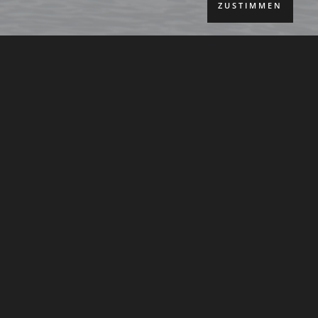
ZUSTIMMEN
 Per­spek­ti­ve fehlt. Wenn der
l­len schlägt. Wenn dein Herz bis
 wird.
l reden. Manch­mal wei­nen.
t die Wel­le durch mich hin­durch
in die Tie­fe im Wis­sen: Ich wer­de
hor­chen?