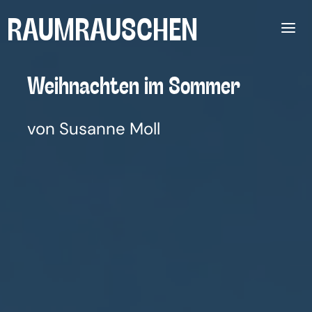
Zum
RAUMRAUSCHEN
Inhalt
springen
Weih­nach­ten im Som­mer
von Susanne Moll