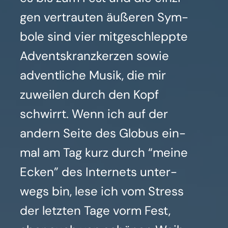
gen ver­trau­ten äuße­ren Sym­
bo­le sind vier mit­ge­schlepp­te
Advents­kranz­ker­zen sowie
advent­li­che Musik, die mir
zuwei­len durch den Kopf
schwirrt. Wenn ich auf der
andern Sei­te des Glo­bus ein­
mal am Tag kurz durch “mei­ne
Ecken” des Inter­nets unter­
wegs bin, lese ich vom Stress
der letz­ten Tage vorm Fest,