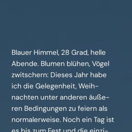
Blau­er Him­mel, 28 Grad, hel­le
Aben­de. Blu­men blü­hen, Vögel
zwit­schern: Die­ses Jahr habe
ich die Gele­gen­heit, Weih­
nach­ten unter ande­ren äuße­
ren Bedin­gun­gen zu fei­ern als
nor­ma­ler­wei­se. Noch ein Tag ist
es bis zum Fest und die ein­zi­