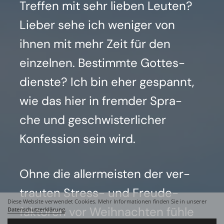
Tref­fen mit sehr lie­ben Leu­ten?
Lie­ber sehe ich weni­ger von
ihnen mit mehr Zeit für den
ein­zel­nen. Bestimm­te Got­tes­
diens­te? Ich bin eher gespannt,
wie das hier in frem­der Spra­
che und geschwis­ter­li­cher
Kon­fes­si­on sein wird.
Ohne die aller­meis­ten der ver­
trau­ten Stress- und Freu­de­
Diese Website verwendet Cookies. Mehr Informationen finden Sie in unserer
fak­to­ren vor Weih­nach­ten füh­le
Datenschutzerklärung
.