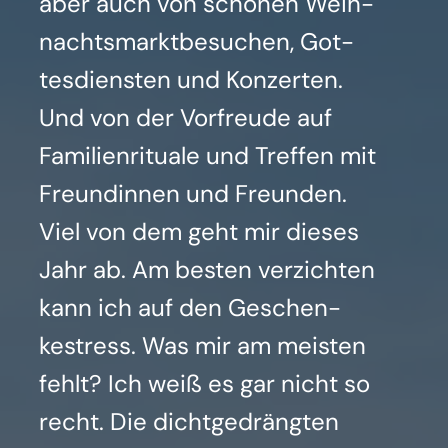
aber auch von schö­nen Weih­
nachts­markt­be­su­chen, Got­
tes­diens­ten und Kon­zer­ten.
Und von der Vor­freu­de auf
Fami­li­en­ri­tua­le und Tref­fen mit
Freun­din­nen und Freun­den.
Viel von dem geht mir die­ses
Jahr ab. Am bes­ten ver­zich­ten
kann ich auf den Geschen­
kestress. Was mir am meis­ten
fehlt? Ich weiß es gar nicht so
recht. Die dicht­ge­dräng­ten