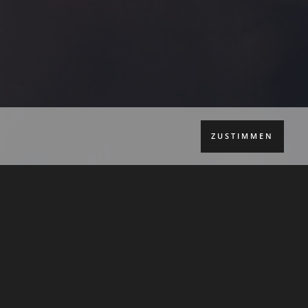
ZUSTIMMEN
etan. End­lich die ersehn­te Aus­zeit
s, der Arbeits­be­las­tung, den
k­ten… Hin­ein in die Natur: Durch­at­