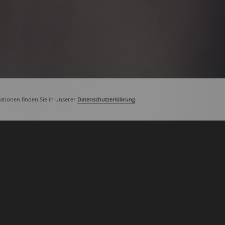
tionen finden Sie in unserer
Datenschutzerklärung
.
Die Woche in den Ber­gen hat mir gut g
– ein­fach mal raus. Raus aus dem Stres
unge­lös­ten Fra­gen, den All­tags­kon­fli
men – Auf­at­men.