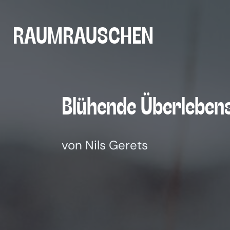
Zum
Inhalt
RAUMRAUSCHEN
springen
Blü­hen­de Überleben
von Nils Gerets