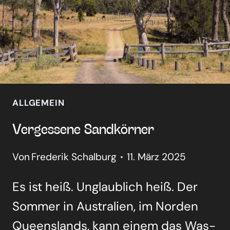
ALLGEMEIN
Ver­ges­se­ne Sand­kör­ner
Von
Frederik Schalburg
11. März 2025
Es ist heiß. Unglaub­lich heiß. Der
Som­mer in Aus­tra­li­en, im Nor­den
Queens­lands, kann einem das Was­