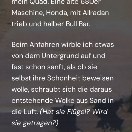
mein Quad. Eine alte 680er
Maschi­ne, Hon­da, mit All­rad­an­
trieb und hal­ber Bull Bar.
Beim Anfah­ren wirb­le ich etwas
von dem Unter­grund auf und
fast schon sanft, als ob sie
selbst ihre Schön­heit bewei­sen
wol­le, schraubt sich die dar­aus
ent­ste­hen­de Wol­ke aus Sand in
die Luft.
(Hat sie Flü­gel? Wird
sie getra­gen?)