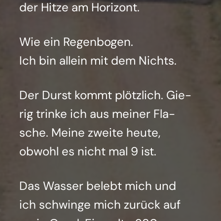
der Hit­ze am Hori­zont.
Wie ein Regen­bo­gen.
Ich bin allein mit dem Nichts.
Der Durst kommt plötz­lich. Gie­
rig trin­ke ich aus mei­ner Fla­
sche. Mei­ne zwei­te heu­te,
obwohl es nicht mal 9 ist.
Das Was­ser belebt mich und
ich schwin­ge mich zurück auf