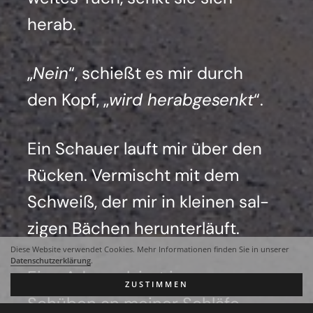
her­ab.
„
Nein
“, schießt es mir durch
den Kopf, „
wird her­ab­ge­senkt
“.
Ein Schau­er lauft mir über den
Rücken. Ver­mischt mit dem
Schweiß, der mir in klei­nen sal­
zi­gen Bächen her­un­ter­läuft.
Diese Website verwendet Cookies. Mehr Informationen finden Sie in unserer
Datenschutzerklärung
.
Eine Ader pul­siert in war­men
ZUSTIMMEN
Schü­ben an mei­ner Schlä­fe