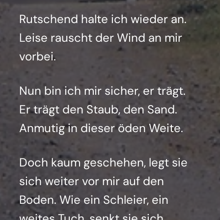
Rut­schend hal­te ich wie­der an.
Lei­se rauscht der Wind an mir
vor­bei.
Nun bin ich mir sicher, er trägt.
Er trägt den Staub, den Sand.
Anmu­tig in die­ser öden Wei­te.
Doch kaum gesche­hen, legt sie
sich wei­ter vor mir auf den
Boden. Wie ein Schlei­er, ein
wei­tes Tuch, senkt sie sich