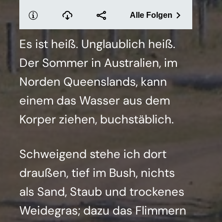
Es ist heiß. Unglaub­lich heiß.
Der Som­mer in Aus­tra­li­en, im
Nor­den Queens­lands, kann
einem das Was­ser aus dem
Kor­per zie­hen, buch­stäb­lich.
Schwei­gend ste­he ich dort
drau­ßen, tief im Bush, nichts
als Sand, Staub und tro­cke­nes
Wei­de­gras; dazu das Flim­mern