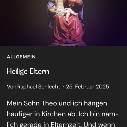
ALLGEMEIN
Hei­li­ge Eltern
Von
Raphael Schlecht
25. Februar 2025
Mein Sohn Theo und ich hän­gen
häu­fi­ger in Kir­chen ab. Ich bin näm­
lich gera­de in Eltern­zeit. Und wenn