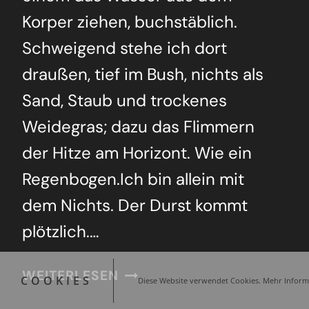
Kor­per zie­hen, buch­stäb­lich.
Schwei­gend ste­he ich dort
drau­ßen, tief im Bush, nichts als
Sand, Staub und tro­cke­nes
Wei­de­gras; dazu das Flim­mern
der Hit­ze am Hori­zont. Wie ein
Regen­bo­gen.Ich bin allein mit
dem Nichts. Der Durst kommt
plötz­lich.…
VER­
WEITERLESEN
COOKIES
Diese Website verwendet Cookies. Mehr Informa
GES­