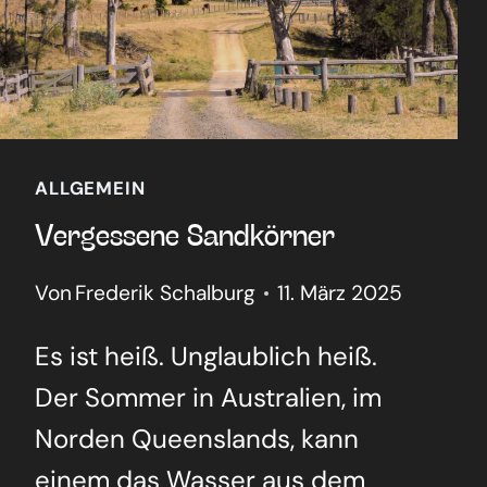
ALLGEMEIN
Ver­ges­se­ne Sand­kör­ner
Von
Frederik Schalburg
11. März 2025
Es ist heiß. Unglaub­lich heiß.
Der Som­mer in Aus­tra­li­en, im
Nor­den Queens­lands, kann
einem das Was­ser aus dem