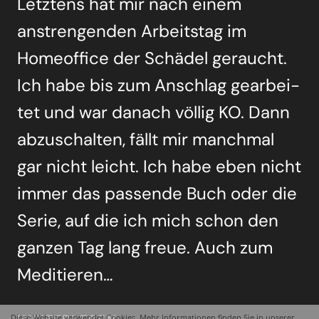
Letz­tens hat mir nach einem
anstren­gen­den Arbeits­tag im
Home­of­fice der Schä­del geraucht.
Ich habe bis zum Anschlag gear­bei­
tet und war danach völ­lig KO. Dann
abzu­schal­ten, fällt mir manch­mal
gar nicht leicht. Ich habe eben nicht
immer das pas­sen­de Buch oder die
Serie, auf die ich mich schon den
gan­zen Tag lang freue. Auch zum
Medi­tie­ren…
RUN­
Diese Website verwendet Cookies. Mehr Informationen finden Sie in unserer