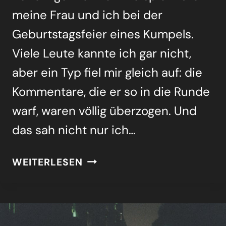
mei­ne Frau und ich bei der
Geburts­tags­fei­er eines Kum­pels.
Vie­le Leu­te kann­te ich gar nicht,
aber ein Typ fiel mir gleich auf: die
Kom­men­ta­re, die er so in die Run­de
warf, waren völ­lig über­zo­gen. Und
das sah nicht nur ich…
GELÖST
WEITERLESEN
UND
VER­
WAN­
DELT