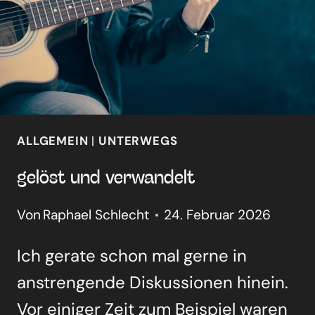
ALLGEMEIN
|
UNTERWEGS
gelöst und ver­wan­delt
Von
Raphael Schlecht
24. Februar 2026
Ich gera­te schon mal ger­ne in
anstren­gen­de Dis­kus­sio­nen hin­ein.
Vor eini­ger Zeit zum Bei­spiel waren