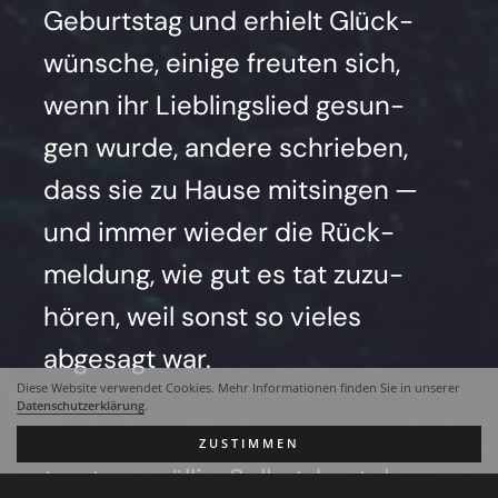
Geburts­tag und erhielt Glück­
wün­sche, eini­ge freu­ten sich,
wenn ihr Lieb­lings­lied gesun­
gen wur­de, ande­re schrie­ben,
dass sie zu Hau­se mit­sin­gen —
und immer wie­der die Rück­
mel­dung, wie gut es tat zuzu­
hö­ren, weil sonst so vie­les
abge­sagt war.
Diese Website verwendet Cookies. Mehr Informationen finden Sie in unserer
Datenschutzerklärung
.
Erst spä­ter merk­te ich: Es fehl­
ZUSTIMMEN
te etwas völ­lig: Selbst­dar­stel­