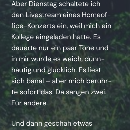
Aber Diens­tag schal­te­te ich
den Live­stream eines Home­of­
fice-Kon­zerts ein, weil mich ein
Kol­le­ge ein­ge­la­den hat­te. Es
dau­er­te nur ein paar Töne und
in mir wur­de es weich, dünn­
häu­tig und glück­lich. Es liest
sich banal – aber mich berühr­
te sofort das: Da san­gen zwei.
Für ande­re.
Und dann geschah etwas