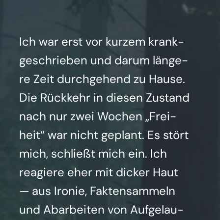
Ich war erst vor kur­zem krank­
ge­schrie­ben und dar­um län­ge­
re Zeit durch­ge­hend zu Hau­se.
Die Rück­kehr in die­sen Zustand
nach nur zwei Wochen „Frei­
heit“ war nicht geplant. Es stört
mich, schließt mich ein. Ich
reagie­re eher mit dicker Haut
— aus Iro­nie, Fak­ten­sam­meln
und Abar­bei­ten von Auf­ge­lau­