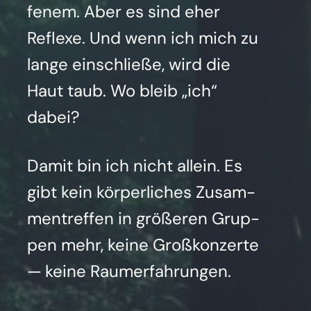
fe­nem. Aber es sind eher
Refle­xe. Und wenn ich mich zu
lan­ge ein­schlie­ße, wird die
Haut taub. Wo bleib „ich“
dabei?
Damit bin ich nicht allein. Es
gibt kein kör­per­li­ches Zusam­
men­tref­fen in grö­ße­ren Grup­
pen mehr, kei­ne Groß­kon­zer­te
— kei­ne Raum­er­fah­run­gen.