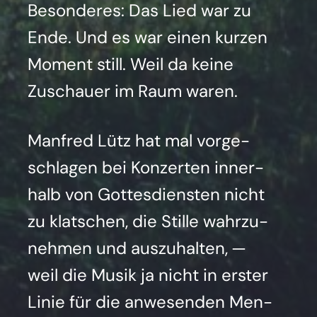
Beson­de­res: Das Lied war zu
Ende. Und es war einen kur­zen
Moment still. Weil da kei­ne
Zuschau­er im Raum waren.
Man­fred Lütz hat mal vor­ge­
schla­gen bei Kon­zer­ten inner­
halb von Got­tes­diens­ten nicht
zu klat­schen, die Stil­le wahr­zu­
neh­men und aus­zu­hal­ten, —
weil die Musik ja nicht in ers­ter
Linie für die anwe­sen­den Men­