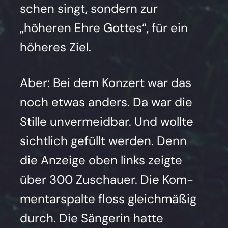
schen singt, son­dern zur
„höhe­ren Ehre Got­tes“, für ein
höhe­res Ziel.
Aber: Bei dem Kon­zert war das
noch etwas anders. Da war die
Stil­le unver­meid­bar. Und woll­te
sicht­lich gefüllt wer­den. Denn
die Anzei­ge oben links zeig­te
über 300 Zuschau­er. Die Kom­
men­tar­spal­te floss gleich­mä­ßig
durch. Die Sän­ge­rin hat­te