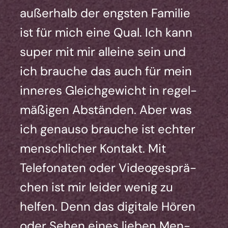
außer­halb der engs­ten Fami­lie
ist für mich eine Qual. Ich kann
super mit mir allei­ne sein und
ich brau­che das auch für mein
inne­res Gleich­ge­wicht in regel­
mä­ßi­gen Abstän­den. Aber was
ich genau­so brau­che ist ech­ter
mensch­li­cher Kon­takt. Mit
Tele­fo­na­ten oder Video­ge­sprä­
chen ist mir lei­der wenig zu
hel­fen. Denn das digi­ta­le Hören
oder Sehen eines lie­ben Men­