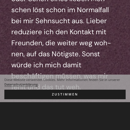
schen löst schon im Nor­mal­fall
bei mir Sehn­sucht aus. Lie­ber
redu­zie­re ich den Kon­takt mit
Freun­den, die wei­ter weg woh­
nen, auf das Nötigs­te. Sonst
wür­de ich mich damit
beschäf­ti­gen müs­sen, was mir
Diese Website verwendet Cookies. Mehr Informationen finden Sie in unserer
fehlt und das tut weh.
Datenschutzerklärung
.
ZUSTIMMEN
Ich will ech­tes Lächeln, Augen­
brau­en­hoch­zie­hen, Schmun­
zeln, laut lachen. Ich will Umar­