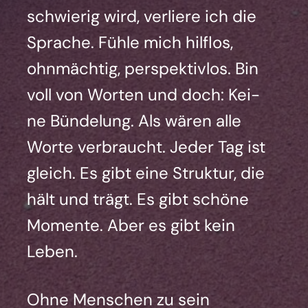
schwie­rig wird, ver­lie­re ich die
Spra­che. Füh­le mich hilf­los,
ohn­mäch­tig, per­spek­tiv­los. Bin
voll von Wor­ten und doch: Kei­
ne Bün­de­lung. Als wären alle
Wor­te ver­braucht. Jeder Tag ist
gleich. Es gibt eine Struk­tur, die
hält und trägt. Es gibt schö­ne
Momen­te. Aber es gibt kein
Leben.
Ohne Men­schen zu sein