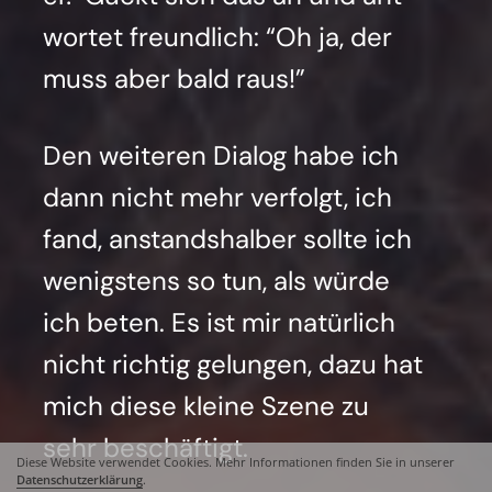
wor­tet freund­lich: “Oh ja, der
muss aber bald raus!”
Den wei­te­ren Dia­log habe ich
dann nicht mehr ver­folgt, ich
fand, anstands­hal­ber soll­te ich
wenigs­tens so tun, als wür­de
ich beten. Es ist mir natür­lich
nicht rich­tig gelun­gen, dazu hat
mich die­se klei­ne Sze­ne zu
sehr beschäf­tigt.
Diese Website verwendet Cookies. Mehr Informationen finden Sie in unserer
Datenschutzerklärung
.