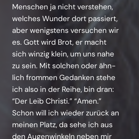
Men­schen ja nicht ver­ste­hen,
wel­ches Wun­der dort pas­siert,
aber wenigs­tens ver­su­chen wir
es. Gott wird Brot, er macht
sich win­zig klein, um uns nahe
zu sein. Mit sol­chen oder ähn­
lich from­men Gedan­ken ste­he
ich also in der Rei­he, bin dran:
“Der Leib Chris­ti.” “Amen.”
Schon will ich wie­der zurück an
mei­nen Platz, da sehe ich aus
den Augen­win­keln neben mir