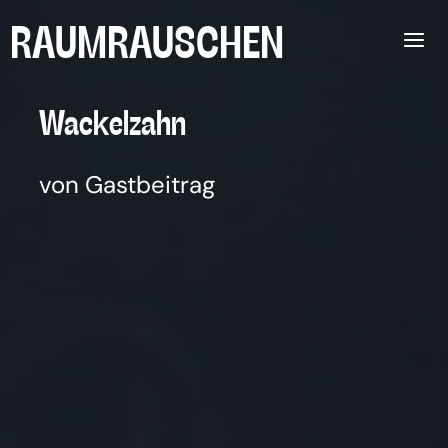
Zum
RAUMRAUSCHEN
Inhalt
springen
Wackel­zahn
von Gastbeitrag