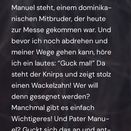
Manu­el steht, einem domi­ni­ka­
ni­schen Mit­bru­der, der heu­te
zur Mes­se gekom­men war. Und
bevor ich noch abdre­hen und
mei­ner Wege gehen kann, höre
ich ein lau­tes: “Guck mal!” Da
steht der Knirps und zeigt stolz
einen Wackel­zahn! Wer will
denn geseg­net wer­den?
Manch­mal gibt es ein­fach
Wich­ti­ge­res! Und Pater Manu­
el? Guckt sich das an und ant­