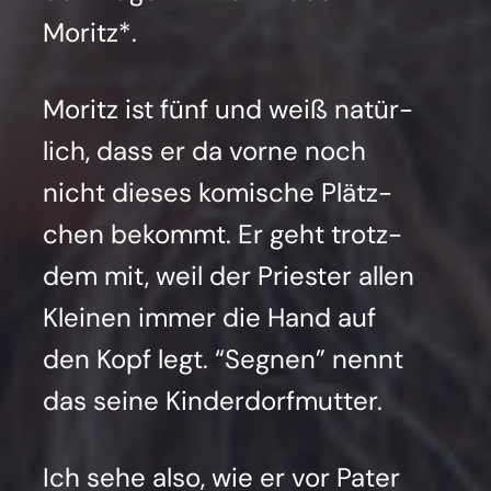
Moritz*.
Moritz ist fünf und weiß natür­
lich, dass er da vor­ne noch
nicht die­ses komi­sche Plätz­
chen bekommt. Er geht trotz­
dem mit, weil der Pries­ter allen
Klei­nen immer die Hand auf
den Kopf legt. “Seg­nen” nennt
das sei­ne Kin­der­dorf­mut­ter.
Ich sehe also, wie er vor Pater