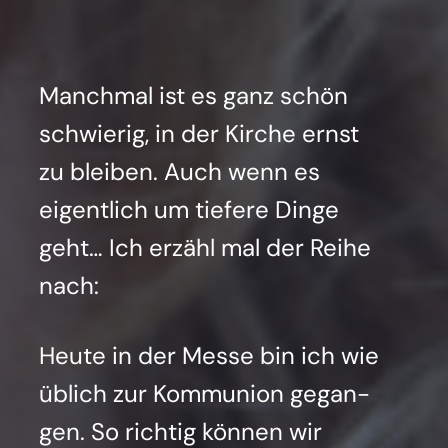
Manch­mal ist es ganz schön
schwie­rig, in der Kir­che ernst
zu blei­ben. Auch wenn es
eigent­lich um tie­fe­re Din­ge
geht… Ich erzähl mal der Rei­he
nach:
Heu­te in der Mes­se bin ich wie
üblich zur Kom­mu­ni­on gegan­
gen. So rich­tig kön­nen wir