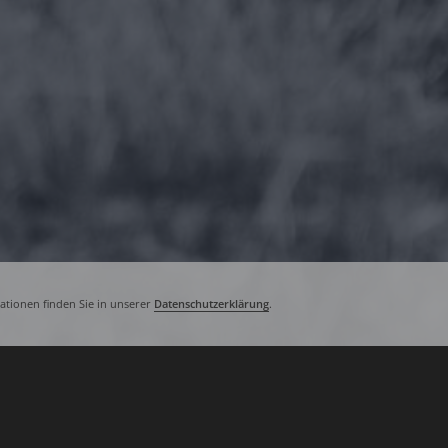
tionen finden Sie in unserer
Datenschutzerklärung
.
Seit ich mich vor fast zwei Jah­ren bei 
offe­nen Jeep auf ein­mal umringt von ei