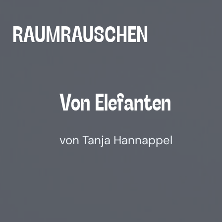
Zum
Inhalt
RAUMRAUSCHEN
springen
Von Ele­fan­ten
von Tanja Hannappel