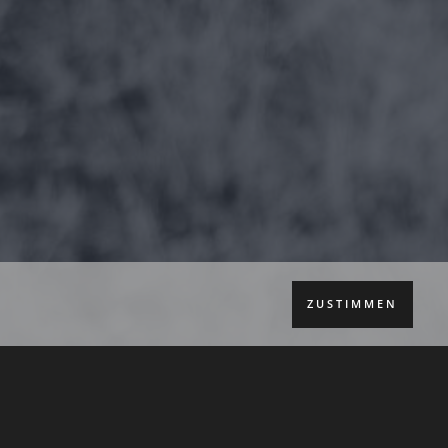
ZUSTIMMEN
einer Safa­ri in Nami­bia in einem
ner gan­zen Ele­fan­ten­fa­mi­lie wie­