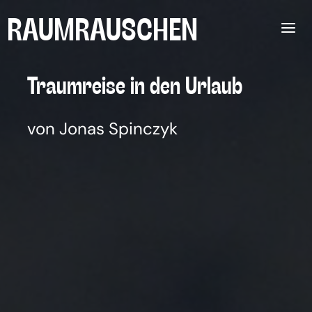
Zum
RAUMRAUSCHEN
Inhalt
springen
Traum­rei­se in den Urlaub
von Jonas Spinczyk