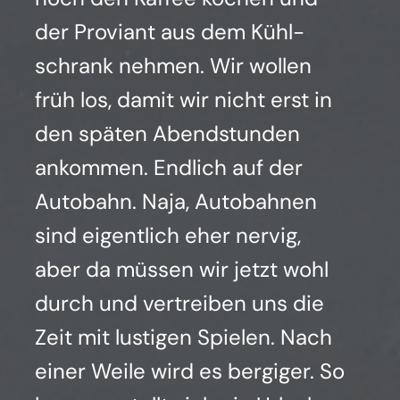
der Pro­vi­ant aus dem Kühl­
schrank neh­men. Wir wol­len
früh los, damit wir nicht erst in
den spä­ten Abend­stun­den
ankom­men. End­lich auf der
Auto­bahn. Naja, Auto­bah­nen
sind eigent­lich eher ner­vig,
aber da müs­sen wir jetzt wohl
durch und ver­trei­ben uns die
Zeit mit lus­ti­gen Spie­len. Nach
einer Wei­le wird es ber­gi­ger. So