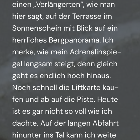
einen „Ver­län­ger­ten“, wie man
hier sagt, auf der Ter­ras­se im
Son­nen­schein mit Blick auf ein
herr­li­ches Berg­pan­ora­ma. Ich
mer­ke, wie mein Adre­na­lin­spie­
gel lang­sam steigt, denn gleich
geht es end­lich hoch hin­aus.
Noch schnell die Lift­kar­te kau­
fen und ab auf die Pis­te. Heu­te
ist es gar nicht so voll wie ich
dach­te. Auf der lan­gen Abfahrt
hin­un­ter ins Tal kann ich wei­te