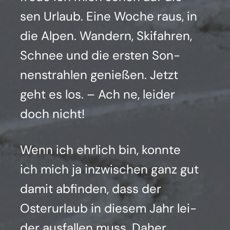
sen Urlaub. Eine Woche raus, in
die Alpen. Wan­dern, Ski­fah­ren,
Schnee und die ers­ten Son­
nen­strah­len genie­ßen. Jetzt
geht es los. – Ach ne, lei­der
doch nicht!
Wenn ich ehr­lich bin, konn­te
ich mich ja inzwi­schen ganz gut
damit abfin­den, dass der
Oster­ur­laub in die­sem Jahr lei­
der aus­fal­len muss. Daher