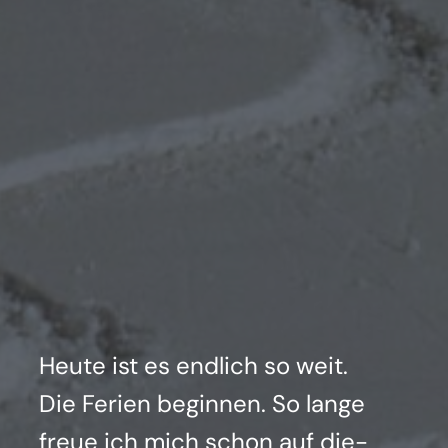
Heu­te ist es end­lich so weit.
Die Feri­en begin­nen. So lan­ge
freue ich mich schon auf die­