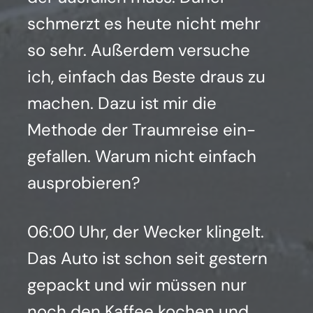
schmerzt es heu­te nicht mehr
so sehr. Außer­dem ver­su­che
ich, ein­fach das Bes­te draus zu
machen. Dazu ist mir die
Metho­de der Traum­rei­se ein­
ge­fal­len. War­um nicht ein­fach
aus­pro­bie­ren?
06:00 Uhr, der Wecker klin­gelt.
Das Auto ist schon seit ges­tern
gepackt und wir müs­sen nur
noch den Kaf­fee kochen und