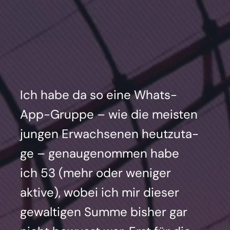
Ich habe da so eine Whats­
App-Grup­pe – wie die meis­ten
jun­gen Erwach­se­nen heut­zu­ta­
ge – genau­ge­nom­men habe
ich 53 (mehr oder weni­ger
akti­ve), wobei ich mir die­ser
gewal­ti­gen Sum­me bis­her gar