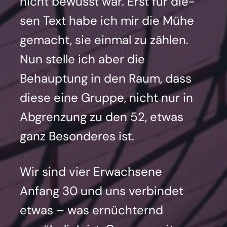
nicht bewusst war. Erst für die­
sen Text habe ich mir die Mühe
gemacht, sie ein­mal zu zäh­len.
Nun stel­le ich aber die
Behaup­tung in den Raum, dass
die­se eine Grup­pe, nicht nur in
Abgren­zung zu den 52, etwas
ganz Beson­de­res ist.
Wir sind vier Erwach­se­ne
Anfang 30 und uns ver­bin­det
etwas – was ernüch­ternd