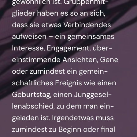
gewöhn­lich ist. Grup­pen­mit­
glie­der haben es so an sich,
dass sie etwas Ver­bin­den­des
auf­wei­sen – ein gemein­sa­mes
Inter­es­se, Enga­ge­ment, über­
ein­stim­men­de Ansich­ten, Gene
oder zumin­dest ein gemein­
schaft­li­ches Ereig­nis wie einen
Geburts­tag, einen Jung­ge­sel­
len­ab­schied, zu dem man ein­
ge­la­den ist. Irgend­et­was muss
zumin­dest zu Beginn oder final