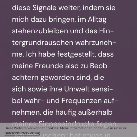
die­se Signa­le wei­ter, indem sie
mich dazu brin­gen, im All­tag
ste­hen­zu­blei­ben und das Hin­
ter­grund­rau­schen wahr­zu­neh­
me. Ich habe fest­ge­stellt, dass
mei­ne Freun­de also zu Beob­
ach­tern gewor­den sind, die
sich sowie ihre Umwelt sen­si­
bel wahr- und Fre­quen­zen auf­
neh­men, die häu­fig außer­halb
mei­nes Sin­nes­ein­drucks lie­gen.
Diese Website verwendet Cookies. Mehr Informationen finden Sie in unserer
„Raum­rau­schen“ hat etwas in
Datenschutzerklärung
.