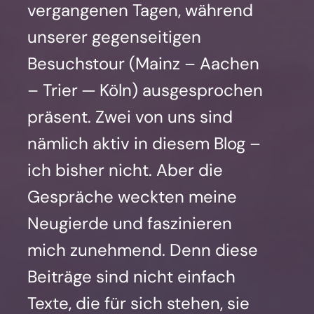
ver­gan­ge­nen Tagen, wäh­rend
unse­rer gegen­sei­ti­gen
Besuchs­tour (Mainz – Aachen
– Trier — Köln) aus­ge­spro­chen
prä­sent. Zwei von uns sind
näm­lich aktiv in die­sem Blog –
ich bis­her nicht. Aber die
Gesprä­che weck­ten mei­ne
Neu­gier­de und fas­zi­nie­ren
mich zuneh­mend. Denn die­se
Bei­trä­ge sind nicht ein­fach
Tex­te, die für sich ste­hen, sie