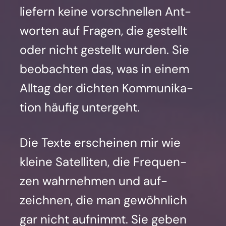
lie­fern kei­ne vor­schnel­len Ant­
wor­ten auf Fra­gen, die gestellt
oder nicht gestellt wur­den. Sie
beob­ach­ten das, was in einem
All­tag der dich­ten Kom­mu­ni­ka­
ti­on häu­fig unter­geht.
Die Tex­te erschei­nen mir wie
klei­ne Satel­li­ten, die Fre­quen­
zen wahr­neh­men und auf­
zeich­nen, die man gewöhn­lich
gar nicht auf­nimmt. Sie geben