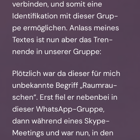
ver­bin­den, und somit eine
Iden­ti­fi­ka­ti­on mit die­ser Grup­
pe ermög­li­chen. Anlass mei­nes
Tex­tes ist nun aber das Tren­
nen­de in unse­rer Grup­pe:
Plötz­lich war da die­ser für mich
unbe­kann­te Begriff „Raum­rau­
schen“. Erst fiel er neben­bei in
die­ser Whats­App-Grup­pe,
dann wäh­rend eines Sky­pe-
Mee­tings und war nun, in den