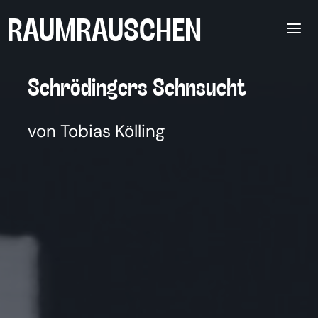
Zum
RAUMRAUSCHEN
Inhalt
springen
Schrö­din­gers Sehn­sucht
von Tobias Kölling