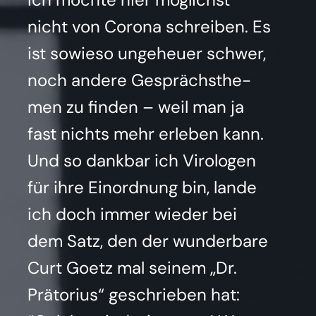
nicht von Coro­na schrei­ben. Es
ist sowie­so unge­heu­er schwer,
noch ande­re Gesprächs­the­
men zu fin­den – weil man ja
fast nichts mehr erle­ben kann.
Und so dank­bar ich Viro­lo­gen
für ihre Ein­ord­nung bin, lan­de
ich doch immer wie­der bei
dem Satz, den der wun­der­ba­re
Curt Goetz mal sei­nem „Dr.
Prä­to­ri­us“ geschrie­ben hat: