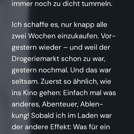
immer noch zu dicht tum­meln.
Ich schaf­fe es, nur knapp alle
zwei Wochen ein­zu­kau­fen. Vor­
ges­tern wie­der – und weil der
Dro­ge­rie­markt schon zu war,
ges­tern noch­mal. Und das war
selt­sam. Zuerst so ähn­lich, wie
ins Kino gehen: Ein­fach mal was
ande­res, Aben­teu­er, Ablen­
kung! Sobald ich im Laden war
der ande­re Effekt: Was für ein