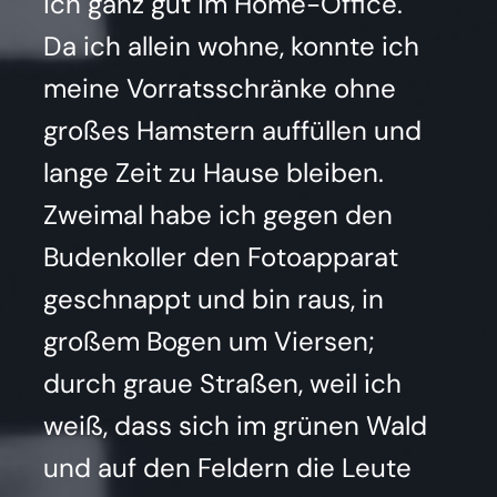
ich ganz gut im Home-Office.
Da ich allein woh­ne, konn­te ich
mei­ne Vor­rats­schrän­ke ohne
gro­ßes Hams­tern auf­fül­len und
lan­ge Zeit zu Hau­se blei­ben.
Zwei­mal habe ich gegen den
Buden­kol­ler den Foto­ap­pa­rat
geschnappt und bin raus, in
gro­ßem Bogen um Vier­sen;
durch graue Stra­ßen, weil ich
weiß, dass sich im grü­nen Wald
und auf den Fel­dern die Leu­te