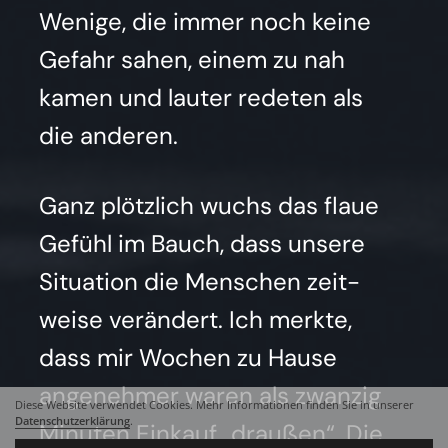
Weni­ge, die immer noch kei­ne
Gefahr sahen, einem zu nah
kamen und lau­ter rede­ten als
die ande­ren.
Ganz plötz­lich wuchs das flaue
Gefühl im Bauch, dass unse­re
Situa­ti­on die Men­schen zeit­
wei­se ver­än­dert. Ich merk­te,
dass mir Wochen zu Hau­se
ange­neh­mer waren als zwan­zig
Diese Website verwendet Cookies. Mehr Informationen finden Sie in unserer
Datenschutzerklärung
.
Minu­ten Ein­kauf „drau­ßen“. Die