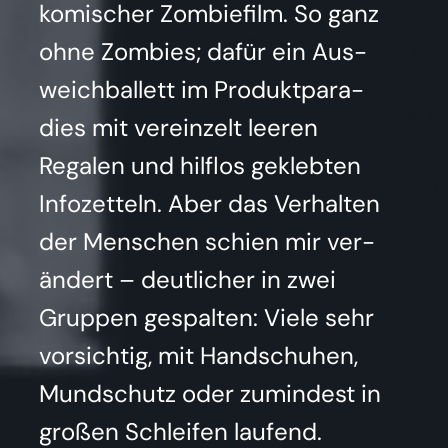
komi­scher Zom­bie­film. So ganz
ohne Zom­bies; dafür ein Aus­
weich­bal­lett im Pro­dukt­pa­ra­
dies mit ver­ein­zelt lee­ren
Rega­len und hilf­los gekleb­ten
Info­zet­teln. Aber das Ver­hal­ten
der Men­schen schien mir ver­
än­dert – deut­li­cher in zwei
Grup­pen gespal­ten: Vie­le sehr
vor­sich­tig, mit Hand­schu­hen,
Mund­schutz oder zumin­dest in
gro­ßen Schlei­fen lau­fend.