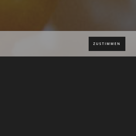
ZUSTIMMEN
 War­um bin ich heu­te über­haupt
heu­te. Ein­fach alles lief schief: ich
 rief ich einen Kol­le­gen an, um
der am Tag zuvor Geburts­tag hat­te
h dem Tele­fo­nat), der Kreis­lauf
e und die Dame an der Wurst­the­ke