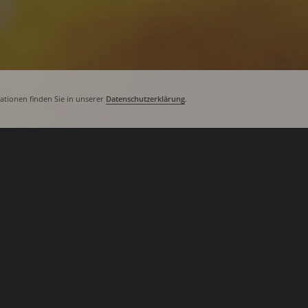
tionen finden Sie in unserer
Datenschutzerklärung
.
Da gibt es die­se Tage, wo man denkt:
auf­ge­stan­den? So einen Tag hat­te ich 
muss­te eine Freun­din ver­set­zen, dann
eini­ge Din­ge mit ihm abzu­spre­chen, 
(und das las ich bei Face­book erst nac
mach­te den gan­zen Tag, was er woll­t