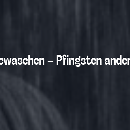
ewa­schen – Pfings­ten ande