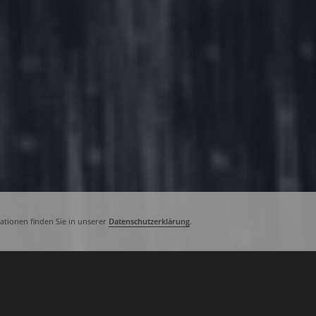
tionen finden Sie in unserer
Datenschutzerklärung
.
Unser Gott ist wohl mit allen Was­sern
Chris­ten doch Land­rat­ten. An Land ist