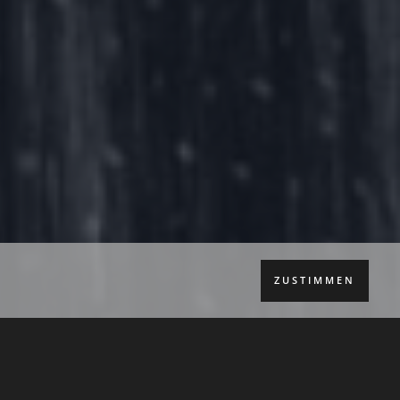
ZUSTIMMEN
 gewa­schen! Dabei sind so vie­le
 es sicher, tro­cken und behag­lich.