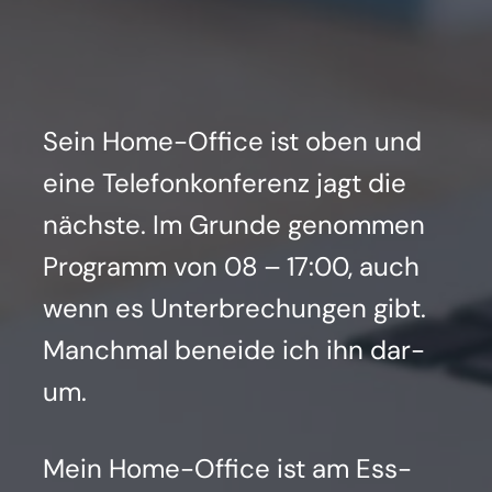
Sein Home-Office ist oben und
eine Tele­fon­kon­fe­renz jagt die
nächs­te. Im Grun­de genom­men
Pro­gramm von 08 – 17:00, auch
wenn es Unter­bre­chun­gen gibt.
Manch­mal benei­de ich ihn dar­
um.
Mein Home-Office ist am Ess­