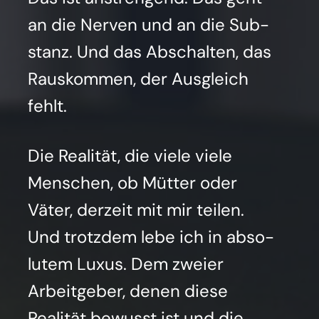
an die Ner­ven und an die Sub­
stanz. Und das Abschal­ten, das
Raus­kom­men, der Aus­gleich
fehlt.
Die Rea­li­tät, die vie­le vie­le
Men­schen, ob Müt­ter oder
Väter, der­zeit mit mir tei­len.
Und trotz­dem lebe ich in abso­
lu­tem Luxus. Dem zwei­er
Arbeit­ge­ber, denen die­se
Rea­li­tät bewusst ist und die