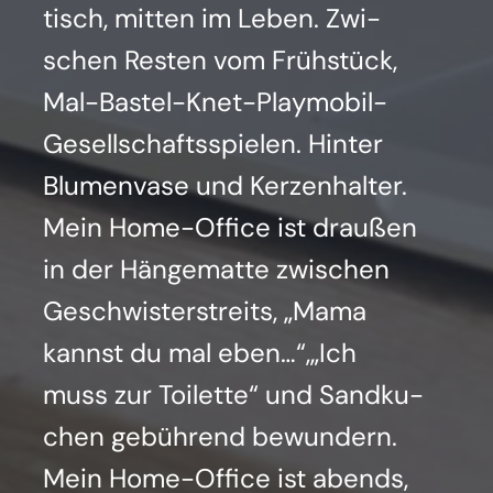
tisch, mit­ten im Leben. Zwi­
schen Res­ten vom Früh­stück,
Mal-Bas­tel-Knet-Play­mo­bil-
Gesell­schafts­spie­len. Hin­ter
Blu­men­va­se und Ker­zen­hal­ter.
Mein Home-Office ist drau­ßen
in der Hän­ge­mat­te zwi­schen
Geschwis­ter­streits, „Mama
kannst du mal eben…“,„Ich
muss zur Toi­let­te“ und Sand­ku­
chen gebüh­rend bewun­dern.
Mein Home-Office ist abends,