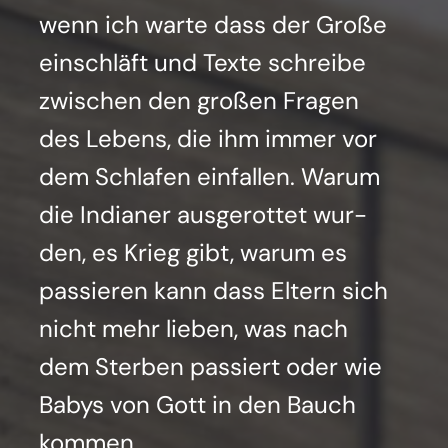
wenn ich war­te dass der Gro­ße
ein­schläft und Tex­te schrei­be
zwi­schen den gro­ßen Fra­gen
des Lebens, die ihm immer vor
dem Schla­fen ein­fal­len. War­um
die India­ner aus­ge­rot­tet wur­
den, es Krieg gibt, war­um es
pas­sie­ren kann dass Eltern sich
nicht mehr lie­ben, was nach
dem Ster­ben pas­siert oder wie
Babys von Gott in den Bauch
kom­men.