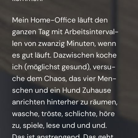
Mein Home-Office läuft den
gan­zen Tag mit Arbeits­in­ter­val­
len von zwan­zig Minu­ten, wenn
es gut läuft. Dazwi­schen koche
ich (mög­lichst gesund), ver­su­
che dem Cha­os, das vier Men­
schen und ein Hund Zuhau­se
anrich­ten hin­ter­her zu räu­men,
wasche, trös­te, schlich­te, höre
zu, spie­le, lese und und und.
Das ist anstren­gend. Das geht