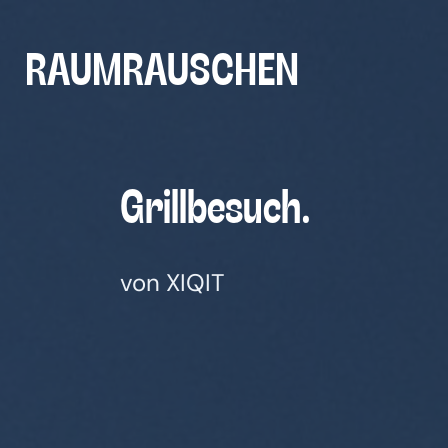
Zum
Inhalt
RAUMRAUSCHEN
springen
Grill­be­such.
von XIQIT