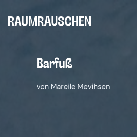
Zum
Inhalt
RAUMRAUSCHEN
springen
Bar­fuß
von Mareile Mevihsen