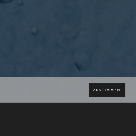
ZUSTIMMEN
s­te Mal Bar­fuß­schu­he ange­habt.
e mich lan­ge mit dem The­ma aus­ein­