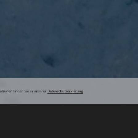
tionen finden Sie in unserer
Datenschutzerklärung
.
Vor andert­halb Jah­ren habe ich das er
Gekauft hat­te ich sie blind. Ich hat­t